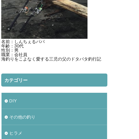
ト
mazume
3000XGM
ディアルーナ
ビーチウォーカー
名前：しんちぇるパパ
ント
ベッキー
年齢：30代
性別：男
職業：会社員
海釣りをこよなく愛する三児の父のドタバタ釣行記
サッカー
ン
ジュース
カテゴリー
スマブラ
DIY
その他の釣り
ヒラメ