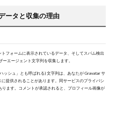
BBQ
ＤＡＩＷＡ
DIALUNA XR S1006M
DUO
アスリー
B700
ＰＥライン
Shimano
Stella
STRADIC
STRADIC C
データと収集の理由
メラを止めるな！
キャスト
ホッケ釣り
ハモ釣り
チカ釣り
ニンテンドースイッチ
ノースサファリ札幌
ノット
パームス
ットコイン
ヒラメ
ヒラメ釣り
フィッシンググローブ
プレゼ
ッケ
タックルインプレ
ダイワ
クイックセット
シマゾイ
ク
ゴールデンミーン
サーフロッドスタンド
サーモンバット
ントフォームに表示されているデータ、そしてスパム検出
モメタ
ジグパラサーフ
シマノ
タイドミノーランス
ジャクソ
ーザーエージェント文字列を収集します。
シルバーウィーク
ストリンガー
スナップ
スピンビームＴＧ
シュ」とも呼ばれる) 文字列は、あなたが Gravatar サ
スに提供されることがあります。同サービスのプライバシ
検索
privacy/ にあります。コメントが承認されると、プロフィール画像が