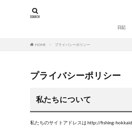
タグ
100周年
地
一括査定
大道
日記
人手不足
ワ
ラーメン
ラ
HOME
プライバシーポリシー
リベンジ
リ
ローストビーフ
鈴木斉
錆
プライバシーポリシー
鮪ノ岬
鮭男
時化
月9
熊石漁港
車
私たちについて
車中泊
むき
ウィンドリップ
アディダス
私たちのサイトアドレスは http://fishing-hokkai
カップラーメン