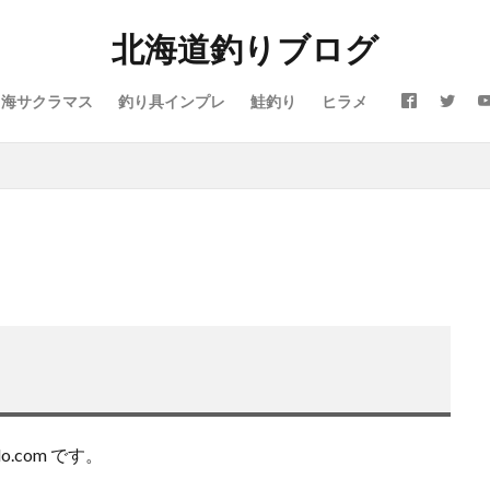
北海道釣りブログ
震
仕事
令和
休み
会社
動画
北海道
噴火湾
芸人Taka
子供
島牧
投げ釣り
故障
新ルアー
新
海サクラマス
釣り具インプレ
鮭釣り
ヒラメ
タリガニ
日本海
リール
メジャークラフト
メタルドライブ
イン
ラジエーションハウス
ランキング
リアルオベーション
リック
ルアー
ルアーフィッシング
レッドムーンライフジャケット
ロッド
日本代表
昆布締め
マツカワカレイ
靴
釣り
防寒
雪かき
青物
風邪
道南
飛びすぎダニエル
爵
鮭釣り
鱒男爵
鴎島
黒ソイ
釣り
運動会
本田翼
求人
河口規制前
津軽海峡
海アメマス
海サ
買取
熱砂
片岡治大
睡眠時間
穴釣り
結婚
荒野行
ポンタラ
マズメ
19ストラディック
オーバーホール
イカ釣り
ヴェルファイア
エゾメバル
エンドウクラフト
オーバーゼアー
おそろい
オフショア
お盆
お菓子
カーディフ
ガイド
do.com です。
アミピュア
アスリート12SSP
カレイ
DIY
20 ストラディ