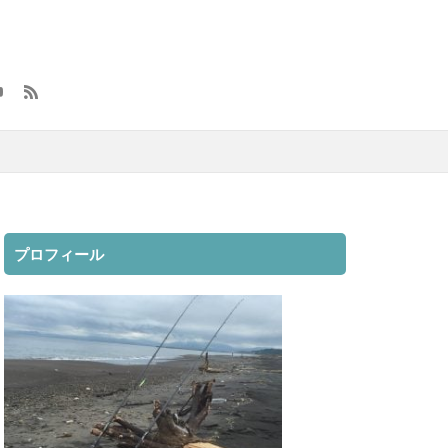
大漁
元号
方付け
メンテナンス
ロッドスタンド
8
レラカムイ
用品
釣具
魔の２月
プロフィール
映画
無料視聴
クラマス
動
車
インプレ
AGS
オススメ
カットバッカー
ック SW
2019