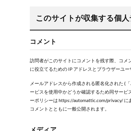
2月
amazon
NIKON COOLPIX 
このサイトが収集する個人
アイナメ
カ
ナチュラム
コメント
タックル
ビ
ポイント
ホ
ゴールデンウィー
訪問者がこのサイトにコメントを残す際、コメ
サモペン
サ
に役立てるための IP アドレスとブラウザーユ
ジョアジギング
メールアドレスから作成される匿名化された (「ハッ
黒マグロ
ービスを使用中かどうか確認するため同サービ
ーポリシーは https://automattic.com/
コメントとともに一般公開されます。
メディア