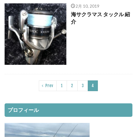
ナチュラム
ニンテンドースイッチ
2月 10, 2019
ノースサファリ札幌
ノット
パームス
海サクラマス タックル 紹
ビーチウォーカー
タックル
ビットコイン
介
ヒラメ
ヒラメ釣り
フィッシンググローブ
プレゼント
ベッキー
ポイント
ホッケ
タックルインプレ
ダイワ
クイックセット
シマゾイ
ゴールデンウィーク
ゴールデンミーン
サーフロッドスタンド
サーモンバット
サッカー
サモペン
Prev
1
2
3
4
サモメタ
ジグパラサーフ
シマノ
タイドミノーランス
ジャクソン
ジュース
ジョアジギング
シルバーウィーク
プロフィール
ストリンガー
スナップ
スピンビームＴＧ
スマブラ
黒マグロ