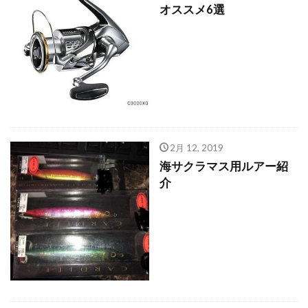
ヴェルファイア
エゾメバル
エンドウクラフト
オススメ6選
オーバーゼアーAGS
オススメ
アディダス
おそろい
オフショア
お盆
お菓子
カーディフ
ガイド
カットバッカー
カップラーメン
アミピュア
アスリート12SSP
カレイ
DIY
20 ストラディック SW
2019
2月
2月 12, 2019
amazon
BBQ
ＤＡＩＷＡ
海サクラマス用ルアー紹
DIALUNA XR S1006M
DUO
アスリート
介
mazume
NIKON COOLPIX B700
ＰＥライン
Shimano
Stella
STRADIC
STRADIC C3000XGM
アイナメ
カメラを止めるな！
キャスト
ホッケ釣り
ハモ釣り
チカ釣り
ディアルーナ