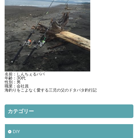
検索
名前：しんちぇるパパ
年齢：30代
性別：男
職業：会社員
海釣りをこよなく愛する三児の父のドタバタ釣行記
カテゴリー
DIY