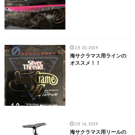
レッドムーンライフジャケット8
レラカムイ
ローストビーフ
ロッド
日本代表
昆布締め
マツカワカレイ
靴
釣り用品
釣具
鈴木斉
錆
防寒
雪かき
青物
風邪
道南
飛びすぎダニエル
2月 20, 2019
魔の２月
鮪ノ岬
鮭男爵
鮭釣り
海サクラマス用ラインの
鱒男爵
鴎島
黒ソイ
釣り
運動会
オススメ！！
映画
無料視聴
時化
月9
本田翼
求人
河口規制前
津軽海峡
海アメマス
海サクラマス
熊石漁港
車買取
熱砂
片岡治大
睡眠時間
穴釣り
結婚
荒野行動
車
車中泊
むきポンタラ
マズメ
19ストラディック
オーバーホール
2月 16, 2019
イカ釣り
インプレ
ウィンドリップ
海サクラマス用リールの