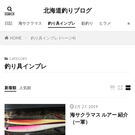
北海道釣りブログ
日記
海サクラマス
釣り具インプレ
鮭釣り
ヒラメ
タグ
HOME
釣り具インプレ (ページ4)
100周年
地震
仕事
令和
休み
会社
動画
北海道
噴火湾
大漁
一括査定
大道芸人Taka
子供
島牧
CATEGORY
釣り具インプレ
投げ釣り
故障
新ルアー
新元号
方付け
人手不足
ワタリガニ
日本海
リール
メジャークラフト
メタルドライブ
新着順
人気順
メンテナンス
ラーメン
ライン
ラジエーションハウス
ランキング
2月 27, 2019
海サクラマス ルアー 紹介
リアルオベーション
ロッドスタンド
リベンジ
（一軍）
リリック
ルアー
ルアーフィッシング