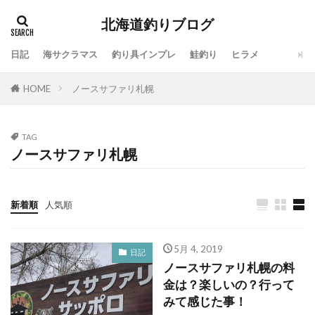
北海道釣りブログ
日記
海サクラマス
釣り具インプレ
鮭釣り
ヒラメ
タグ
HOME
ノースサファリ札幌
100周年
地震
仕事
令和
休み
会社
動画
北海道
噴火湾
大漁
一括査定
大道芸人Taka
子供
島牧
TAG
ノースサファリ札幌
投げ釣り
故障
新ルアー
新元号
方付け
人手不足
ワタリガニ
日本海
リール
メジャークラフト
メタルドライブ
新着順
人気順
メンテナンス
ラーメン
ライン
ラジエーションハウス
ランキング
5月 4, 2019
日記
ノースサファリ札幌の料
リアルオベーション
ロッドスタンド
リベンジ
金は？楽しいの？行って
リリック
ルアー
ルアーフィッシング
みて感じた事！