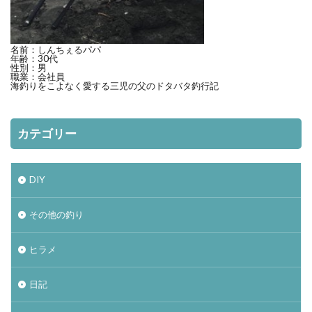
ヴェルファイア
エゾメバル
エンドウクラフト
オーバーゼアーAGS
オススメ
アディダス
おそろい
オフショア
お盆
お菓子
名前：しんちぇるパパ
年齢：30代
性別：男
カーディフ
ガイド
カットバッカー
職業：会社員
海釣りをこよなく愛する三児の父のドタバタ釣行記
カップラーメン
アミピュア
アスリート12SSP
カレイ
DIY
カテゴリー
20 ストラディック SW
2019
2月
amazon
BBQ
ＤＡＩＷＡ
DIALUNA XR S1006M
DUO
アスリート
DIY
mazume
NIKON COOLPIX B700
ＰＥライン
その他の釣り
Shimano
Stella
STRADIC
STRADIC C3000XGM
アイナメ
ヒラメ
カメラを止めるな！
キャスト
ホッケ釣り
日記
ハモ釣り
チカ釣り
ディアルーナ