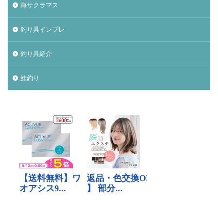
ナチュラム
ニンテンドースイッチ
海サクラマス
ノースサファリ札幌
ノット
パームス
釣り具インプレ
ビーチウォーカー
タックル
ビットコイン
ヒラメ
ヒラメ釣り
フィッシンググローブ
釣り具紹介
プレゼント
ベッキー
ポイント
ホッケ
鮭釣り
タックルインプレ
ダイワ
クイックセット
シマゾイ
ゴールデンウィーク
ゴールデンミーン
サーフロッドスタンド
サーモンバット
サッカー
サモペン
サモメタ
ジグパラサーフ
シマノ
タイドミノーランス
ジャクソン
ジュース
ジョアジギング
シルバーウィーク
ストリンガー
スナップ
スピンビームＴＧ
スマブラ
黒マグロ