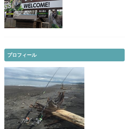
レッドムーンライフジャケット8
レラカムイ
ローストビーフ
ロッド
日本代表
昆布締め
マツカワカレイ
靴
釣り用品
釣具
鈴木斉
錆
防寒
雪かき
青物
風邪
道南
飛びすぎダニエル
魔の２月
鮪ノ岬
鮭男爵
鮭釣り
プロフィール
鱒男爵
鴎島
黒ソイ
釣り
運動会
映画
無料視聴
時化
月9
本田翼
求人
河口規制前
津軽海峡
海アメマス
海サクラマス
熊石漁港
車買取
熱砂
片岡治大
睡眠時間
穴釣り
結婚
荒野行動
車
車中泊
むきポンタラ
マズメ
19ストラディック
オーバーホール
イカ釣り
インプレ
ウィンドリップ