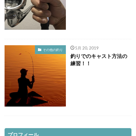
レッドムーンライフジャケット8
レラカムイ
ローストビーフ
ロッド
日本代表
昆布締め
マツカワカレイ
靴
釣り用品
釣具
鈴木斉
錆
防寒
雪かき
青物
風邪
道南
飛びすぎダニエル
5月 20, 2019
魔の２月
鮪ノ岬
鮭男爵
鮭釣り
その他の釣り
釣りでのキャスト方法の
鱒男爵
鴎島
黒ソイ
釣り
運動会
練習！！
映画
無料視聴
時化
月9
本田翼
求人
河口規制前
津軽海峡
海アメマス
海サクラマス
熊石漁港
車買取
熱砂
片岡治大
睡眠時間
穴釣り
結婚
荒野行動
車
車中泊
むきポンタラ
マズメ
19ストラディック
オーバーホール
イカ釣り
インプレ
ウィンドリップ
プロフィール