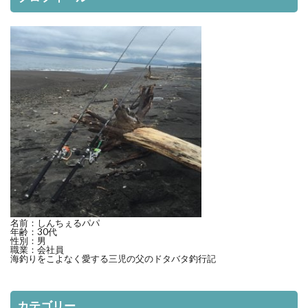
ヴェルファイア
エゾメバル
エンドウクラフト
オーバーゼアーAGS
オススメ
アディダス
おそろい
オフショア
お盆
お菓子
カーディフ
ガイド
カットバッカー
カップラーメン
アミピュア
アスリート12SSP
カレイ
DIY
20 ストラディック SW
2019
2月
amazon
BBQ
ＤＡＩＷＡ
DIALUNA XR S1006M
DUO
アスリート
mazume
NIKON COOLPIX B700
ＰＥライン
Shimano
Stella
STRADIC
名前：しんちぇるパパ
年齢：30代
性別：男
STRADIC C3000XGM
アイナメ
職業：会社員
海釣りをこよなく愛する三児の父のドタバタ釣行記
カメラを止めるな！
キャスト
ホッケ釣り
ハモ釣り
チカ釣り
ディアルーナ
カテゴリー