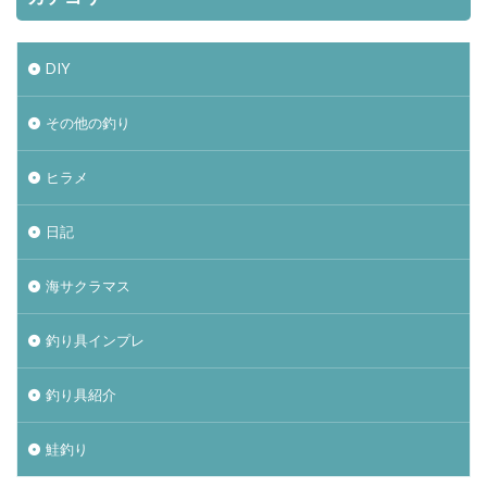
ナチュラム
ニンテンドースイッチ
ノースサファリ札幌
ノット
パームス
DIY
ビーチウォーカー
タックル
ビットコイン
ヒラメ
ヒラメ釣り
フィッシンググローブ
その他の釣り
プレゼント
ベッキー
ポイント
ホッケ
タックルインプレ
ダイワ
クイックセット
ヒラメ
シマゾイ
ゴールデンウィーク
日記
ゴールデンミーン
サーフロッドスタンド
サーモンバット
サッカー
サモペン
海サクラマス
サモメタ
ジグパラサーフ
シマノ
釣り具インプレ
タイドミノーランス
ジャクソン
ジュース
ジョアジギング
シルバーウィーク
釣り具紹介
ストリンガー
スナップ
スピンビームＴＧ
鮭釣り
スマブラ
黒マグロ