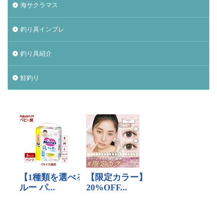
ナチュラム
ニンテンドースイッチ
海サクラマス
ノースサファリ札幌
ノット
パームス
釣り具インプレ
ビーチウォーカー
タックル
ビットコイン
ヒラメ
ヒラメ釣り
フィッシンググローブ
釣り具紹介
プレゼント
ベッキー
ポイント
ホッケ
鮭釣り
タックルインプレ
ダイワ
クイックセット
シマゾイ
ゴールデンウィーク
ゴールデンミーン
サーフロッドスタンド
サーモンバット
サッカー
サモペン
サモメタ
ジグパラサーフ
シマノ
タイドミノーランス
ジャクソン
ジュース
ジョアジギング
シルバーウィーク
ストリンガー
スナップ
スピンビームＴＧ
スマブラ
黒マグロ