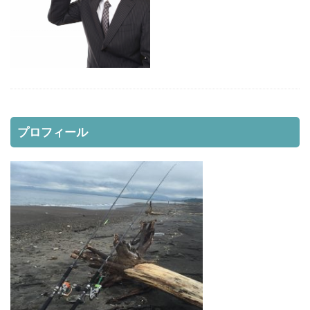
レッドムーンライフジャケット8
レラカムイ
ローストビーフ
ロッド
日本代表
昆布締め
マツカワカレイ
靴
釣り用品
釣具
鈴木斉
錆
防寒
雪かき
青物
風邪
道南
飛びすぎダニエル
魔の２月
鮪ノ岬
鮭男爵
鮭釣り
プロフィール
鱒男爵
鴎島
黒ソイ
釣り
運動会
映画
無料視聴
時化
月9
本田翼
求人
河口規制前
津軽海峡
海アメマス
海サクラマス
熊石漁港
車買取
熱砂
片岡治大
睡眠時間
穴釣り
結婚
荒野行動
車
車中泊
むきポンタラ
マズメ
19ストラディック
オーバーホール
イカ釣り
インプレ
ウィンドリップ