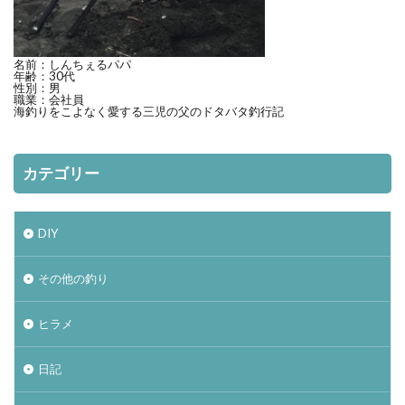
ヴェルファイア
エゾメバル
エンドウクラフト
オーバーゼアーAGS
オススメ
アディダス
おそろい
オフショア
お盆
お菓子
名前：しんちぇるパパ
年齢：30代
性別：男
カーディフ
ガイド
カットバッカー
職業：会社員
海釣りをこよなく愛する三児の父のドタバタ釣行記
カップラーメン
アミピュア
アスリート12SSP
カレイ
DIY
カテゴリー
20 ストラディック SW
2019
2月
amazon
BBQ
ＤＡＩＷＡ
DIALUNA XR S1006M
DUO
アスリート
DIY
mazume
NIKON COOLPIX B700
ＰＥライン
その他の釣り
Shimano
Stella
STRADIC
STRADIC C3000XGM
アイナメ
ヒラメ
カメラを止めるな！
キャスト
ホッケ釣り
日記
ハモ釣り
チカ釣り
ディアルーナ