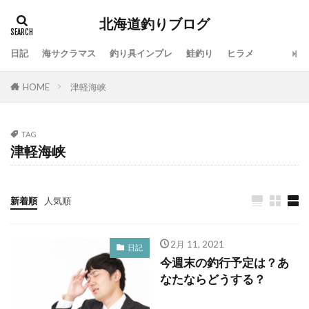
北海道釣りブログ
日記
海サクラマス
釣り具インプレ
鮭釣り
ヒラメ
タグ
HOME
津軽海峡
100周年
地震
仕事
令和
休み
会社
動画
北海道
噴火湾
大漁
一括査定
大道芸人Taka
子供
島牧
TAG
津軽海峡
投げ釣り
故障
新ルアー
新元号
方付け
人手不足
ワタリガニ
日本海
リール
メジャークラフト
メタルドライブ
新着順
人気順
メンテナンス
ラーメン
ライン
ラジエーションハウス
ランキング
2月 11, 2021
日記
今週末の釣行予定は？あ
リアルオベーション
ロッドスタンド
リベンジ
なたならどうする？
リリック
ルアー
ルアーフィッシング