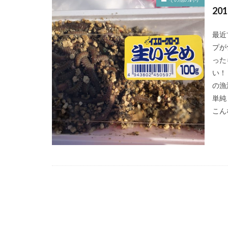
2月
amazon
20
NIKON COOLPIX 
最近
アイナメ
カ
プが
ナチュラム
った
タックル
ビ
い！
ポイント
の漁
ホ
単純
ゴールデンウィー
こん
サモペン
サ
ジョアジギング
黒マグロ