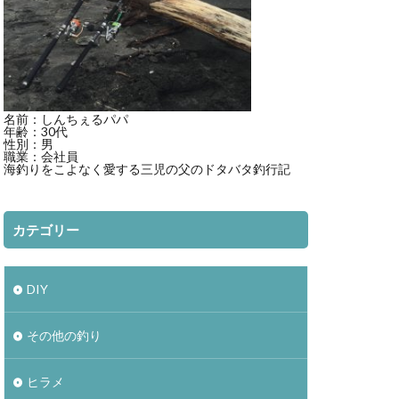
ト
mazume
3000XGM
ディアルーナ
ビーチウォーカー
名前：しんちぇるパパ
ント
ベッキー
年齢：30代
性別：男
職業：会社員
海釣りをこよなく愛する三児の父のドタバタ釣行記
サッカー
ン
ジュース
カテゴリー
スマブラ
DIY
その他の釣り
ヒラメ