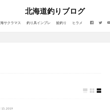
北海道釣りブログ
震
仕事
令和
休み
会社
動画
北海道
噴火湾
芸人Taka
子供
島牧
投げ釣り
故障
新ルアー
新
海サクラマス
釣り具インプレ
鮭釣り
ヒラメ
タリガニ
日本海
リール
メジャークラフト
メタルドライブ
イン
ラジエーションハウス
ランキング
リアルオベーション
リック
ルアー
ルアーフィッシング
レッドムーンライフジャケット
ロッド
日本代表
昆布締め
マツカワカレイ
靴
釣り
防寒
雪かき
青物
風邪
道南
飛びすぎダニエル
爵
鮭釣り
鱒男爵
鴎島
黒ソイ
釣り
運動会
本田翼
求人
河口規制前
津軽海峡
海アメマス
海サ
買取
熱砂
片岡治大
睡眠時間
穴釣り
結婚
荒野行
ポンタラ
マズメ
19ストラディック
オーバーホール
イカ釣り
ヴェルファイア
エゾメバル
エンドウクラフト
オーバーゼアー
おそろい
オフショア
お盆
お菓子
カーディフ
ガイド
アミピュア
アスリート12SSP
カレイ
DIY
20 ストラディ
 15, 2019