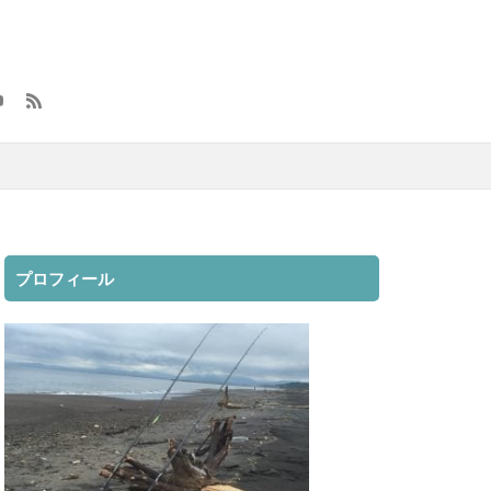
大漁
元号
方付け
メンテナンス
ロッドスタンド
8
レラカムイ
用品
釣具
魔の２月
プロフィール
映画
無料視聴
クラマス
動
車
インプレ
AGS
オススメ
カットバッカー
ック SW
2019