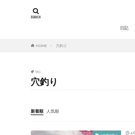
タグ
100周年
地
一括査定
大道
日記
人手不足
ワ
ラーメン
ラ
HOME
穴釣り
リベンジ
リ
ローストビーフ
鈴木斉
錆
TAG
鮪ノ岬
鮭男
穴釣り
時化
月9
熊石漁港
車
車中泊
むき
新着順
人気順
ウィンドリップ
アディダス
カップラーメン
4月
その他の釣り