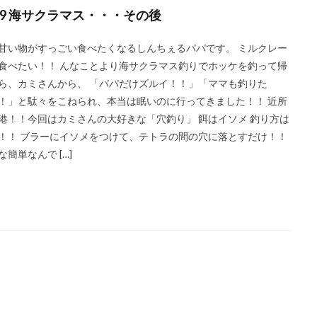
BBQ
ＤＡＩＷＡ
DIALUNA XR S1006M
DUO
アスリー
19 海サクラマス・・・その後
B700
ＰＥライン
Shimano
Stella
STRADIC
STRADIC C
甘い物がすっごい食べたくなるしんちぇるパパです。 ミルクレー
メラを止めるな！
キャスト
ホッケ釣り
ハモ釣り
チカ釣り
食べたい！！ んなことより海サクラマス釣りでホッケを釣って帰
ニンテンドースイッチ
ノースサファリ札幌
ノット
パームス
ら、カミさんから、 「パパだけズルイ！！」「ママも釣りた
ットコイン
ヒラメ
ヒラメ釣り
フィッシンググローブ
プレゼ
！」と駄々をこねられ、本当は眠いのに行ってきました！！ 近所
港！！今回はカミさんの大好きな「穴釣り」 餌はイソメ 釣り方は
ッケ
タックルインプレ
ダイワ
クイックセット
シマゾイ
！！ ブラーにイソメをつけて、テトラの間の穴に落とすだけ！！
ク
ゴールデンミーン
サーフロッドスタンド
サーモンバット
な簡単なんで […]
モメタ
ジグパラサーフ
シマノ
タイドミノーランス
ジャクソ
シルバーウィーク
ストリンガー
スナップ
スピンビームＴＧ
検索