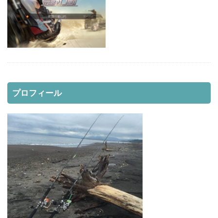
レッドムーンライフジャケット8
レラカムイ
ローストビーフ
ロッド
日本代表
昆布締め
マツカワカレイ
靴
釣り用品
釣具
鈴木斉
錆
防寒
雪かき
青物
風邪
道南
飛びすぎダニエル
魔の２月
鮪ノ岬
鮭男爵
鮭釣り
プロフィール
鱒男爵
鴎島
黒ソイ
釣り
運動会
映画
無料視聴
時化
月9
本田翼
求人
河口規制前
津軽海峡
海アメマス
海サクラマス
熊石漁港
車買取
熱砂
片岡治大
睡眠時間
穴釣り
結婚
荒野行動
車
車中泊
むきポンタラ
マズメ
19ストラディック
オーバーホール
イカ釣り
インプレ
ウィンドリップ