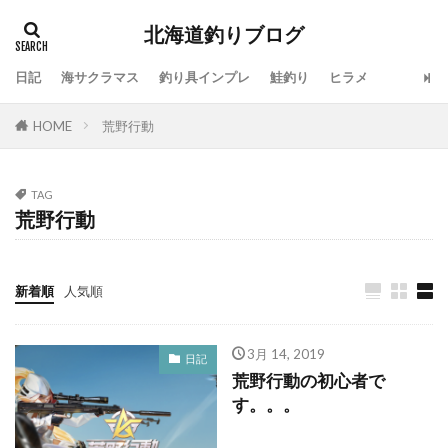
北海道釣りブログ
日記
海サクラマス
釣り具インプレ
鮭釣り
ヒラメ
タグ
HOME
荒野行動
100周年
地震
仕事
令和
休み
会社
動画
北海道
噴火湾
大漁
一括査定
大道芸人Taka
子供
島牧
TAG
荒野行動
投げ釣り
故障
新ルアー
新元号
方付け
人手不足
ワタリガニ
日本海
リール
メジャークラフト
メタルドライブ
新着順
人気順
メンテナンス
ラーメン
ライン
ラジエーションハウス
ランキング
3月 14, 2019
日記
荒野行動の初心者で
リアルオベーション
ロッドスタンド
リベンジ
す。。。
リリック
ルアー
ルアーフィッシング