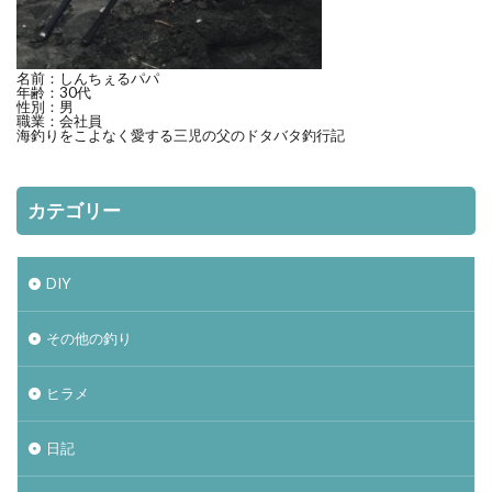
ヴェルファイア
エゾメバル
エンドウクラフト
オーバーゼアーAGS
オススメ
アディダス
おそろい
オフショア
お盆
お菓子
名前：しんちぇるパパ
年齢：30代
性別：男
カーディフ
ガイド
カットバッカー
職業：会社員
海釣りをこよなく愛する三児の父のドタバタ釣行記
カップラーメン
アミピュア
アスリート12SSP
カレイ
DIY
カテゴリー
20 ストラディック SW
2019
2月
amazon
BBQ
ＤＡＩＷＡ
DIALUNA XR S1006M
DUO
アスリート
DIY
mazume
NIKON COOLPIX B700
ＰＥライン
その他の釣り
Shimano
Stella
STRADIC
STRADIC C3000XGM
アイナメ
ヒラメ
カメラを止めるな！
キャスト
ホッケ釣り
日記
ハモ釣り
チカ釣り
ディアルーナ