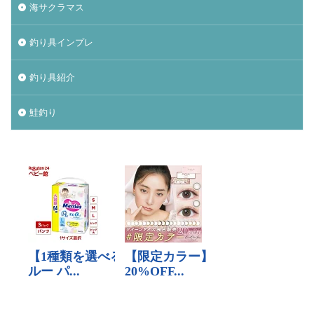
ナチュラム
ニンテンドースイッチ
海サクラマス
ノースサファリ札幌
ノット
パームス
釣り具インプレ
ビーチウォーカー
タックル
ビットコイン
ヒラメ
ヒラメ釣り
フィッシンググローブ
釣り具紹介
プレゼント
ベッキー
ポイント
ホッケ
鮭釣り
タックルインプレ
ダイワ
クイックセット
シマゾイ
ゴールデンウィーク
ゴールデンミーン
サーフロッドスタンド
サーモンバット
サッカー
サモペン
サモメタ
ジグパラサーフ
シマノ
タイドミノーランス
ジャクソン
ジュース
ジョアジギング
シルバーウィーク
ストリンガー
スナップ
スピンビームＴＧ
スマブラ
黒マグロ