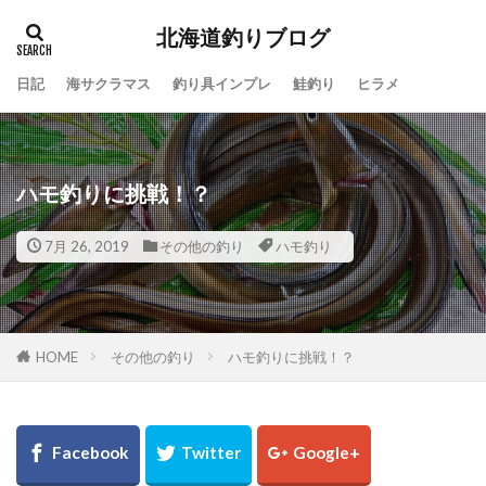
北海道釣りブログ
日記
海サクラマス
釣り具インプレ
鮭釣り
ヒラメ
タグ
100周年
地震
仕事
令和
休み
会社
動画
北海道
噴火湾
大漁
ハモ釣りに挑戦！？
一括査定
大道芸人Taka
子供
島牧
投げ釣り
故障
新ルアー
新元号
7月 26, 2019
その他の釣り
ハモ釣り
方付け
人手不足
ワタリガニ
日本海
リール
メジャークラフト
メタルドライブ
メンテナンス
ラーメン
ライン
HOME
その他の釣り
ハモ釣りに挑戦！？
ラジエーションハウス
ランキング
リアルオベーション
ロッドスタンド
リベンジ
リリック
ルアー
ルアーフィッシング