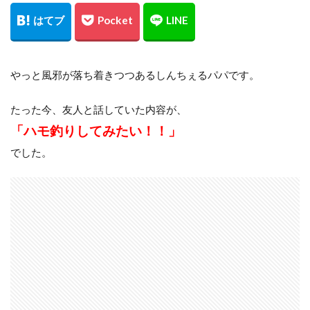
レッドムーンライフジャケット8
レラカムイ
ローストビーフ
ロッド
日本代表
昆布締め
マツカワカレイ
靴
釣り用品
釣具
鈴木斉
錆
防寒
雪かき
やっと風邪が落ち着きつつあるしんちぇるパパです。
青物
風邪
道南
飛びすぎダニエル
たった今、友人と話していた内容が、
魔の２月
鮪ノ岬
鮭男爵
鮭釣り
「ハモ釣りしてみたい！！」
鱒男爵
鴎島
黒ソイ
釣り
運動会
でした。
映画
無料視聴
時化
月9
本田翼
求人
河口規制前
津軽海峡
海アメマス
海サクラマス
熊石漁港
車買取
熱砂
片岡治大
睡眠時間
穴釣り
結婚
荒野行動
車
車中泊
むきポンタラ
マズメ
19ストラディック
オーバーホール
イカ釣り
インプレ
ウィンドリップ