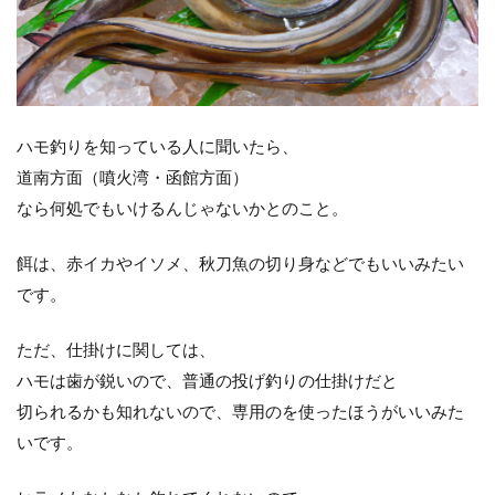
ナチュラム
ニンテンドースイッチ
ノースサファリ札幌
ノット
パームス
ビーチウォーカー
タックル
ビットコイン
ヒラメ
ヒラメ釣り
フィッシンググローブ
プレゼント
ベッキー
ポイント
ホッケ
ハモ釣りを知っている人に聞いたら、
道南方面（噴火湾・函館方面）
タックルインプレ
ダイワ
クイックセット
なら何処でもいけるんじゃないかとのこと。
シマゾイ
ゴールデンウィーク
ゴールデンミーン
サーフロッドスタンド
餌は、赤イカやイソメ、秋刀魚の切り身などでもいいみたい
サーモンバット
サッカー
サモペン
です。
サモメタ
ジグパラサーフ
シマノ
ただ、仕掛けに関しては、
タイドミノーランス
ジャクソン
ジュース
ハモは歯が鋭いので、普通の投げ釣りの仕掛けだと
ジョアジギング
シルバーウィーク
切られるかも知れないので、専用のを使ったほうがいいみた
ストリンガー
スナップ
スピンビームＴＧ
いです。
スマブラ
黒マグロ