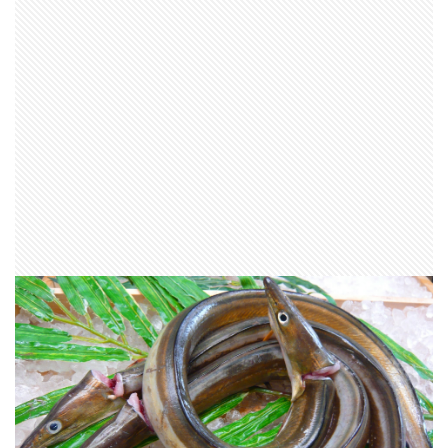
ヴェルファイア
エゾメバル
エンドウクラフト
オーバーゼアーAGS
オススメ
アディダス
おそろい
オフショア
お盆
お菓子
カーディフ
ガイド
カットバッカー
カップラーメン
アミピュア
アスリート12SSP
カレイ
DIY
20 ストラディック SW
2019
2月
amazon
BBQ
ＤＡＩＷＡ
DIALUNA XR S1006M
DUO
アスリート
mazume
NIKON COOLPIX B700
ＰＥライン
Shimano
Stella
STRADIC
STRADIC C3000XGM
アイナメ
カメラを止めるな！
キャスト
ホッケ釣り
ハモ釣り
チカ釣り
ディアルーナ