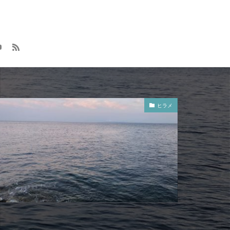
大漁
元号
方付け
メンテナンス
ロッドスタンド
8
レラカムイ
用品
釣具
ヒラメ
魔の２月
映画
無料視聴
クラマス
動
車
インプレ
AGS
オススメ
カットバッカー
ック SW
2019