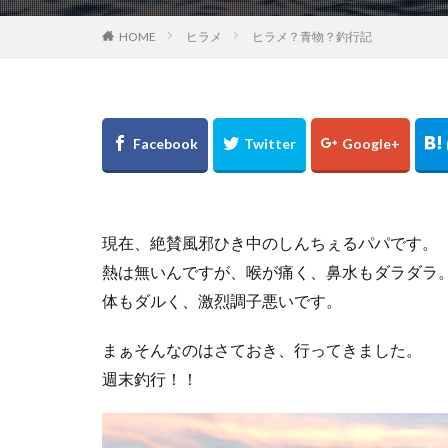
2月
amazon
HOME
ヒラメ
ヒラメ？青物？釣行記
NIKON COOLPIX 
アイナメ
カ
ナチュラム
タックル
ビ
ポイント
ホ
ゴールデンウィー
サモペン
サ
現在、絶賛風邪ひき中のしんちぇるパパです。
ジョアジギング
熱は無いんですが、喉が痛く、鼻水もダラダラ
黒マグロ
体もダルく、激烈調子悪いです。
まぁそんなのはさておき、行ってきました。
週末釣行！！