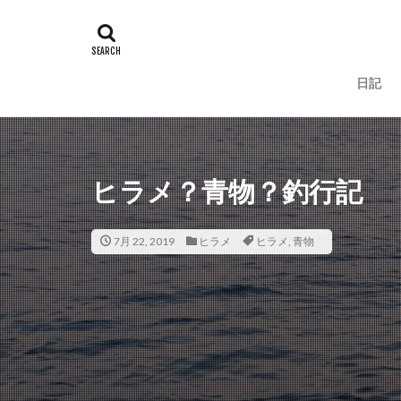
タグ
100周年
地
一括査定
大道
日記
人手不足
ワ
ラーメン
ラ
リベンジ
リ
ローストビーフ
ヒラメ？青物？釣行記
鈴木斉
錆
鮪ノ岬
鮭男
7月 22, 2019
ヒラメ
ヒラメ
,
青物
時化
月9
熊石漁港
車
車中泊
むき
ウィンドリップ
アディダス
カップラーメン