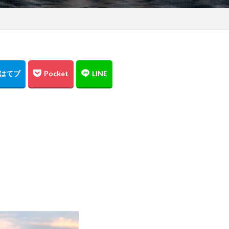
BBQ
ＤＡＩＷＡ
DIALUNA XR S1006M
DUO
アスリー
B700
ＰＥライン
Shimano
Stella
STRADIC
STRADIC C
メラを止めるな！
キャスト
ホッケ釣り
ハモ釣り
チカ釣り
ニンテンドースイッチ
ノースサファリ札幌
ノット
パームス
ットコイン
ヒラメ
ヒラメ釣り
フィッシンググローブ
プレゼ
ッケ
タックルインプレ
ダイワ
クイックセット
シマゾイ
ク
ゴールデンミーン
サーフロッドスタンド
サーモンバット
モメタ
ジグパラサーフ
シマノ
タイドミノーランス
ジャクソ
シルバーウィーク
ストリンガー
スナップ
スピンビームＴＧ
。
検索