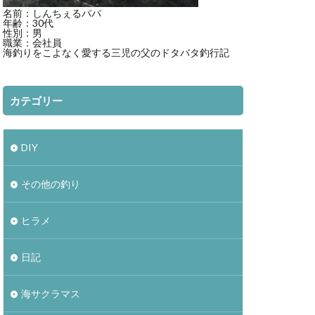
名前：しんちぇるパパ
年齢：30代
性別：男
職業：会社員
海釣りをこよなく愛する三児の父のドタバタ釣行記
カテゴリー
DIY
その他の釣り
ヒラメ
日記
海サクラマス