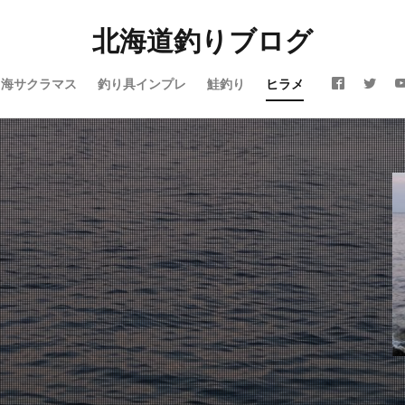
北海道釣りブログ
震
仕事
令和
休み
会社
動画
北海道
噴火湾
芸人Taka
子供
島牧
投げ釣り
故障
新ルアー
新
海サクラマス
釣り具インプレ
鮭釣り
ヒラメ
タリガニ
日本海
リール
メジャークラフト
メタルドライブ
イン
ラジエーションハウス
ランキング
リアルオベーション
リック
ルアー
ルアーフィッシング
レッドムーンライフジャケット
ロッド
日本代表
昆布締め
マツカワカレイ
靴
釣り
防寒
雪かき
青物
風邪
道南
飛びすぎダニエル
爵
鮭釣り
鱒男爵
鴎島
黒ソイ
釣り
運動会
本田翼
求人
河口規制前
津軽海峡
海アメマス
海サ
買取
熱砂
片岡治大
睡眠時間
穴釣り
結婚
荒野行
ポンタラ
マズメ
19ストラディック
オーバーホール
イカ釣り
ヴェルファイア
エゾメバル
エンドウクラフト
オーバーゼアー
おそろい
オフショア
お盆
お菓子
カーディフ
ガイド
アミピュア
アスリート12SSP
カレイ
DIY
20 ストラディ