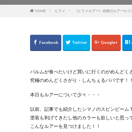
2月
amazon
HOME
ヒラメ
《ヒラメルアー》信頼のルアーかコ
NIKON COOLPIX 
アイナメ
カ
ナチュラム
タックル
ビ
ポイント
ホ
ゴールデンウィー
サモペン
サ
パルムが食べたいけど買いに行くのがめんどく
ジョアジギング
究極のめんどくさがり・しんちぇるパパです！
黒マグロ
本日もルアーについて少々・・・
以前、記事でも紹介したシマノのスピンビーム
塗装も剥げてきたし他のカラーも欲しいと思っ
こんなルアーを見つけました！！