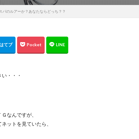
BBQ
ＤＡＩＷＡ
DIALUNA XR S1006M
DUO
アスリー
スパのルアーか？あなたならどっち？？
B700
ＰＥライン
Shimano
Stella
STRADIC
STRADIC C
メラを止めるな！
キャスト
ホッケ釣り
ハモ釣り
チカ釣り
ニンテンドースイッチ
ノースサファリ札幌
ノット
パームス
ットコイン
ヒラメ
ヒラメ釣り
フィッシンググローブ
プレゼ
ッケ
タックルインプレ
ダイワ
クイックセット
シマゾイ
ク
ゴールデンミーン
サーフロッドスタンド
サーモンバット
モメタ
ジグパラサーフ
シマノ
タイドミノーランス
ジャクソ
さい・・・
シルバーウィーク
ストリンガー
スナップ
スピンビームＴＧ
！
検索
ＴＧなんですが、
てネットを見ていたら、