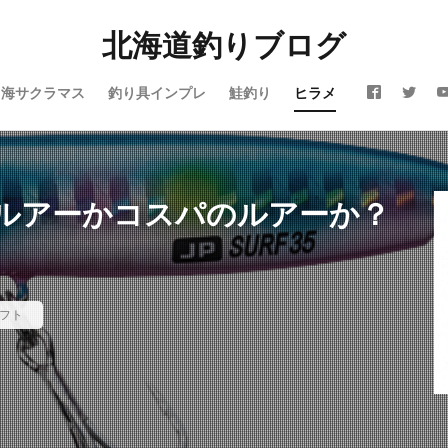
北海道釣りブログ
震
仕事
令和
休み
会社
動画
北海道
噴火湾
芸人Taka
子供
島牧
投げ釣り
故障
新ルアー
新
海サクラマス
釣り具インプレ
鮭釣り
ヒラメ
タリガニ
日本海
リール
メジャークラフト
メタルドライブ
イン
ラジエーションハウス
ランキング
リアルオベーション
リック
ルアー
ルアーフィッシング
レッドムーンライフジャケット
ロッド
日本代表
昆布締め
マツカワカレイ
靴
釣り
ルアーかコスパのルアーか？
防寒
雪かき
青物
風邪
道南
飛びすぎダニエル
爵
鮭釣り
鱒男爵
鴎島
黒ソイ
釣り
運動会
本田翼
求人
河口規制前
津軽海峡
海アメマス
海サ
フト
買取
熱砂
片岡治大
睡眠時間
穴釣り
結婚
荒野行
ポンタラ
マズメ
19ストラディック
オーバーホール
イカ釣り
ヴェルファイア
エゾメバル
エンドウクラフト
オーバーゼアー
おそろい
オフショア
お盆
お菓子
カーディフ
ガイド
アミピュア
アスリート12SSP
カレイ
DIY
20 ストラディ