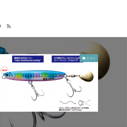
大漁
元号
方付け
メンテナンス
ロッドスタンド
8
レラカムイ
用品
釣具
ヒラメ
魔の２月
映画
無料視聴
クラマス
動
車
インプレ
AGS
オススメ
カットバッカー
ック SW
2019