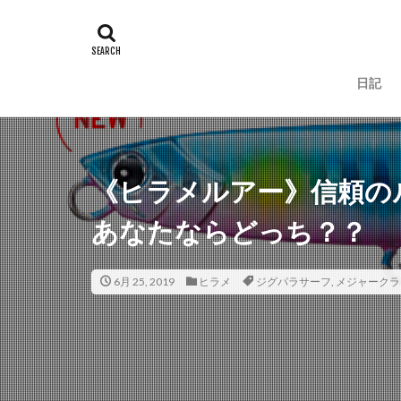
タグ
100周年
地
一括査定
大道
日記
人手不足
ワ
ラーメン
ラ
リベンジ
リ
ローストビーフ
《ヒラメルアー》信頼の
鈴木斉
錆
あなたならどっち？？
鮪ノ岬
鮭男
時化
月9
6月 25, 2019
ヒラメ
ジグパラサーフ
熊石漁港
,
メジャークラ
車
車中泊
むき
ウィンドリップ
アディダス
カップラーメン