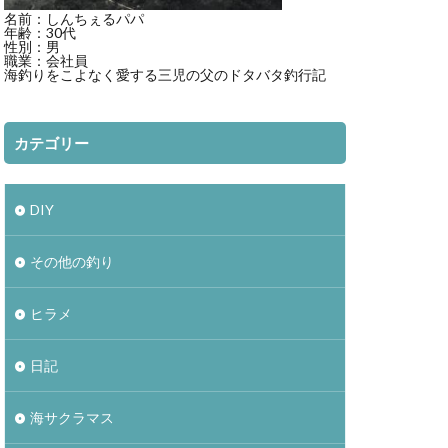
名前：しんちぇるパパ
年齢：30代
性別：男
職業：会社員
海釣りをこよなく愛する三児の父のドタバタ釣行記
カテゴリー
DIY
その他の釣り
ヒラメ
日記
海サクラマス