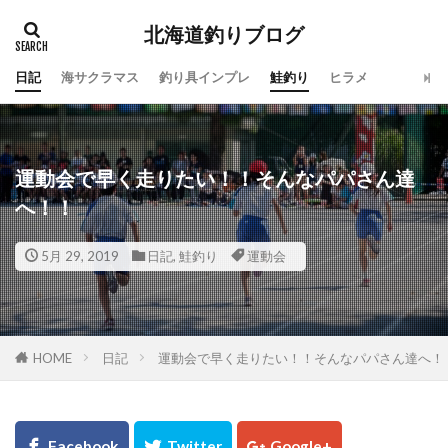
北海道釣りブログ
日記
海サクラマス
釣り具インプレ
鮭釣り
ヒラメ
タグ
100周年
地震
仕事
令和
休み
会社
動画
北海道
噴火湾
大漁
運動会で早く走りたい！！そんなパパさん達
一括査定
大道芸人Taka
子供
島牧
へ！！
投げ釣り
故障
新ルアー
新元号
5月 29, 2019
日記
,
鮭釣り
運動会
方付け
人手不足
ワタリガニ
日本海
リール
メジャークラフト
メタルドライブ
メンテナンス
ラーメン
ライン
ラジエーションハウス
ランキング
HOME
日記
運動会で早く走りたい！！そんなパパさん達へ！
リアルオベーション
ロッドスタンド
リベンジ
リリック
ルアー
ルアーフィッシング