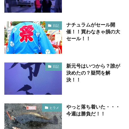
ナチュラムがセール開
日記
催！！買わなきゃ損の大
セール！！
新元号はいつから？誰が
日記
決めたの？疑問を解
決！！
やっと落ち着いた・・・
ヒラメ
今週は勝負だ！！