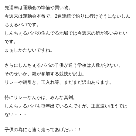
ヴェルファイア
エゾメバル
エンドウクラフト
先週末は運動会の準備や買い物。
オーバーゼアーAGS
オススメ
アディダス
今週末は運動会本番で、2週連続で釣りに行けそうにないしん
おそろい
オフショア
お盆
お菓子
ちぇるパパです。
カーディフ
ガイド
カットバッカー
しんちぇるパパの住んでる地域では今週末の所が多いみたい
カップラーメン
アミピュア
です。
アスリート12SSP
カレイ
DIY
まぁしかたないですね。
20 ストラディック SW
2019
2月
さらにしんちぇるパパの子供が通う学校は人数が少ない。
amazon
BBQ
ＤＡＩＷＡ
そのせいか、親が参加する競技が沢山。
DIALUNA XR S1006M
DUO
アスリート
リレーや綱引き、玉入れ等、まだまだ沢山あります。
mazume
NIKON COOLPIX B700
ＰＥライン
特にリレーなんかは、みんな真剣。
Shimano
Stella
STRADIC
しんちぇるパパも毎年出ているんですが、正直速いほうでは
STRADIC C3000XGM
アイナメ
ない・・・
カメラを止めるな！
キャスト
ホッケ釣り
ハモ釣り
チカ釣り
ディアルーナ
子供の為にも速く走ってあげたい！！