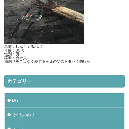
名前：しんちぇるパパ
年齢：30代
性別：男
職業：会社員
海釣りをこよなく愛する三児の父のドタバタ釣行記
カテゴリー
DIY
その他の釣り
ヒラメ