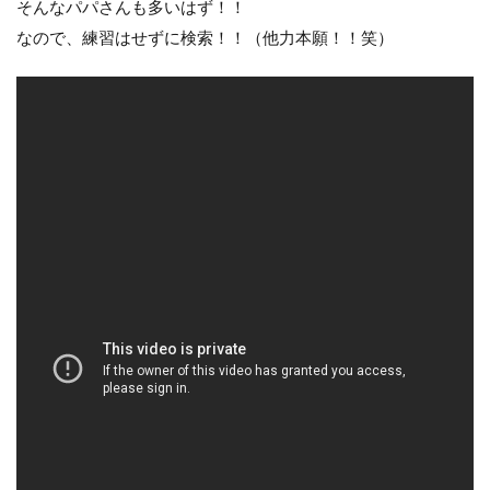
ナチュラム
ニンテンドースイッチ
そんなパパさんも多いはず！！
なので、練習はせずに検索！！（他力本願！！笑）
ノースサファリ札幌
ノット
パームス
ビーチウォーカー
タックル
ビットコイン
ヒラメ
ヒラメ釣り
フィッシンググローブ
プレゼント
ベッキー
ポイント
ホッケ
タックルインプレ
ダイワ
クイックセット
シマゾイ
ゴールデンウィーク
ゴールデンミーン
サーフロッドスタンド
サーモンバット
サッカー
サモペン
サモメタ
ジグパラサーフ
シマノ
タイドミノーランス
ジャクソン
ジュース
ジョアジギング
シルバーウィーク
ストリンガー
スナップ
スピンビームＴＧ
スマブラ
黒マグロ