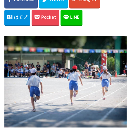
レッドムーンライフジャケット8
レラカムイ
ローストビーフ
ロッド
日本代表
昆布締め
マツカワカレイ
靴
釣り用品
釣具
鈴木斉
錆
防寒
雪かき
青物
風邪
道南
飛びすぎダニエル
魔の２月
鮪ノ岬
鮭男爵
鮭釣り
鱒男爵
鴎島
黒ソイ
釣り
運動会
映画
無料視聴
時化
月9
本田翼
求人
河口規制前
津軽海峡
海アメマス
海サクラマス
熊石漁港
車買取
熱砂
片岡治大
睡眠時間
穴釣り
結婚
荒野行動
車
車中泊
むきポンタラ
マズメ
19ストラディック
オーバーホール
イカ釣り
インプレ
ウィンドリップ