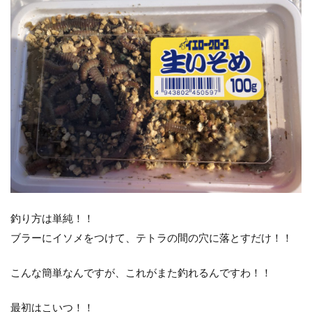
ヴェルファイア
エゾメバル
エンドウクラフト
オーバーゼアーAGS
オススメ
アディダス
おそろい
オフショア
お盆
お菓子
カーディフ
ガイド
カットバッカー
カップラーメン
アミピュア
アスリート12SSP
カレイ
DIY
20 ストラディック SW
2019
2月
amazon
BBQ
ＤＡＩＷＡ
DIALUNA XR S1006M
DUO
アスリート
mazume
NIKON COOLPIX B700
ＰＥライン
釣り方は単純！！
Shimano
Stella
STRADIC
ブラーにイソメをつけて、テトラの間の穴に落とすだけ！！
STRADIC C3000XGM
アイナメ
カメラを止めるな！
キャスト
ホッケ釣り
こんな簡単なんですが、これがまた釣れるんですわ！！
ハモ釣り
チカ釣り
ディアルーナ
最初はこいつ！！