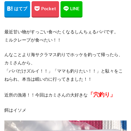
レッドムーンライフジャケット8
レラカムイ
ローストビーフ
ロッド
日本代表
昆布締め
マツカワカレイ
靴
釣り用品
釣具
鈴木斉
錆
防寒
雪かき
最近甘い物がすっごい食べたくなるしんちぇるパパです。
青物
風邪
道南
飛びすぎダニエル
ミルクレープが食べたい！！
魔の２月
鮪ノ岬
鮭男爵
鮭釣り
んなことより海サクラマス釣りでホッケを釣って帰ったら、
鱒男爵
鴎島
黒ソイ
釣り
運動会
カミさんから、
映画
無料視聴
時化
月9
本田翼
「パパだけズルイ！！」「ママも釣りたい！！」と駄々をこ
求人
河口規制前
津軽海峡
海アメマス
ねられ、本当は眠いのに行ってきました！！
海サクラマス
熊石漁港
車買取
熱砂
「穴釣り」
片岡治大
睡眠時間
穴釣り
結婚
近所の漁港！！今回はカミさんの大好きな
荒野行動
車
車中泊
むきポンタラ
餌はイソメ
マズメ
19ストラディック
オーバーホール
イカ釣り
インプレ
ウィンドリップ