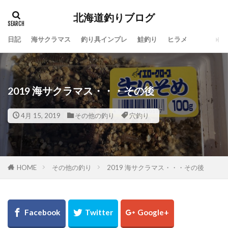
北海道釣りブログ
日記
海サクラマス
釣り具インプレ
鮭釣り
ヒラメ
タグ
100周年
地震
仕事
令和
休み
会社
動画
北海道
噴火湾
大漁
2019 海サクラマス・・・その後
一括査定
大道芸人Taka
子供
島牧
投げ釣り
故障
新ルアー
新元号
4月 15, 2019
その他の釣り
穴釣り
方付け
人手不足
ワタリガニ
日本海
リール
メジャークラフト
メタルドライブ
メンテナンス
ラーメン
ライン
HOME
その他の釣り
2019 海サクラマス・・・その後
ラジエーションハウス
ランキング
リアルオベーション
ロッドスタンド
リベンジ
リリック
ルアー
ルアーフィッシング