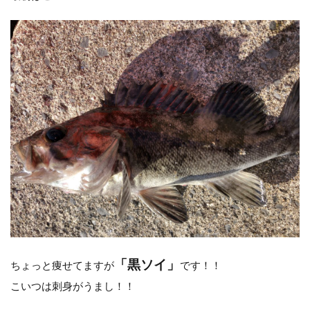
ナチュラム
ニンテンドースイッチ
ノースサファリ札幌
ノット
パームス
ビーチウォーカー
タックル
ビットコイン
ヒラメ
ヒラメ釣り
フィッシンググローブ
プレゼント
ベッキー
ポイント
ホッケ
タックルインプレ
ダイワ
クイックセット
シマゾイ
ゴールデンウィーク
ゴールデンミーン
サーフロッドスタンド
サーモンバット
サッカー
サモペン
サモメタ
ジグパラサーフ
シマノ
タイドミノーランス
ジャクソン
ジュース
ジョアジギング
シルバーウィーク
「黒ソイ」
ちょっと痩せてますが
です！！
ストリンガー
スナップ
スピンビームＴＧ
こいつは刺身がうまし！！
スマブラ
黒マグロ