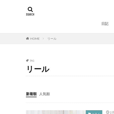
タグ
100周年
地
一括査定
大道
日記
人手不足
ワ
ラーメン
ラ
HOME
リール
リベンジ
リ
ローストビーフ
鈴木斉
錆
TAG
鮪ノ岬
鮭男
リール
時化
月9
熊石漁港
車
車中泊
むき
新着順
人気順
ウィンドリップ
アディダス
カップラーメン
2月
ヒラメ