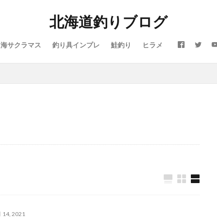
北海道釣りブログ
震
仕事
令和
休み
会社
動画
北海道
噴火湾
芸人Taka
子供
島牧
投げ釣り
故障
新ルアー
新
海サクラマス
釣り具インプレ
鮭釣り
ヒラメ
タリガニ
日本海
リール
メジャークラフト
メタルドライブ
イン
ラジエーションハウス
ランキング
リアルオベーション
リック
ルアー
ルアーフィッシング
レッドムーンライフジャケット
ロッド
日本代表
昆布締め
マツカワカレイ
靴
釣り
防寒
雪かき
青物
風邪
道南
飛びすぎダニエル
爵
鮭釣り
鱒男爵
鴎島
黒ソイ
釣り
運動会
本田翼
求人
河口規制前
津軽海峡
海アメマス
海サ
買取
熱砂
片岡治大
睡眠時間
穴釣り
結婚
荒野行
ポンタラ
マズメ
19ストラディック
オーバーホール
イカ釣り
ヴェルファイア
エゾメバル
エンドウクラフト
オーバーゼアー
おそろい
オフショア
お盆
お菓子
カーディフ
ガイド
アミピュア
アスリート12SSP
カレイ
DIY
20 ストラディ
 14, 2021