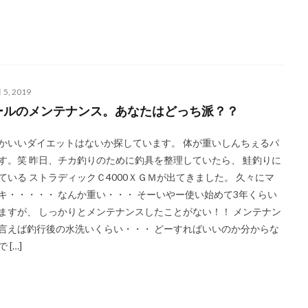
 5, 2019
ールのメンテナンス。あなたはどっち派？？
かいいダイエットはないか探しています。 体が重いしんちぇるパ
す。笑 昨日、チカ釣りのために釣具を整理していたら、 鮭釣りに
ている ストラディックＣ4000ＸＧＭが出てきました。 久々にマ
キ・・・・・ なんか重い・・・ そーいやー使い始めて3年くらい
ますが、 しっかりとメンテナンスしたことがない！！ メンテナン
言えば釣行後の水洗いくらい・・・ どーすればいいのか分からな
 […]