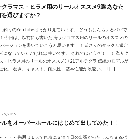
BBQ
ＤＡＩＷＡ
DIALUNA XR S1006M
DUO
アスリー
サクラマス・ヒラメ用のリールオススメ9選 あなた
何を選びますか？
B700
ＰＥライン
Shimano
Stella
STRADIC
STRADIC C
メラを止めるな！
キャスト
ホッケ釣り
ハモ釣り
チカ釣り
は釣りのYouTubeばっかり見ています。 どうもしんちぇるパパで
ニンテンドースイッチ
ノースサファリ札幌
ノット
パームス
！ 今回は、以前にも書いた 海サクラマス用のリールのオススメの
ットコイン
ヒラメ
ヒラメ釣り
フィッシンググローブ
プレゼ
21バージョンを書いていこうと思います！！ 皆さんのタックル選定
ッケ
タックルインプレ
ダイワ
クイックセット
シマゾイ
考になっていただければ 幸いです。 それではどうぞ！！！ 海サク
ス・ヒラメ用のリールのオススメ① 21アルテグラ 伝統のモデルが
ク
ゴールデンミーン
サーフロッドスタンド
サーモンバット
進化。 巻き、キャスト、耐久性、基本性能が段違い。 1 […]
モメタ
ジグパラサーフ
シマノ
タイドミノーランス
ジャクソ
シルバーウィーク
ストリンガー
スナップ
スピンビームＴＧ
検索
 25, 2019
ールをオーバーホールにはじめて出してみた！！
～・・・ 先週は１人で東京に３泊４日の出張だったしんちぇるパ