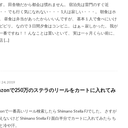
す。 田舎物だから都会は慣れません。 宿泊先は雷門のすぐ近
・・ でも行く気になれない・・・ 1人は寂しい・・・。 朝食はホ
。 昼食は弁当があったからいいんですが、 基本１人で食べにいけ
ビビリ。 なので３日間夕食はコンビニ。 はぁ～寂しかった。 我が
一番ですね！！ んなことは置いといて、 実は一ヶ月くらい前に、
 […]
 24, 2019
mazonで250万のステラのリールをカートに入れてみ
zonで一番高いリール検索したら Shimano Stella FJでした。 さすが
ないけど Shimano Stella FJ 面白半分でカートに入れてみたら ち
と冷や汗。