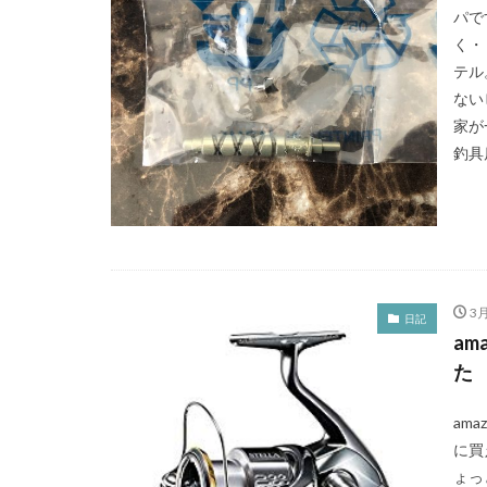
パで
く・
テル
ない
家が
釣具店
3月
日記
a
た
ama
に買え
ょっ