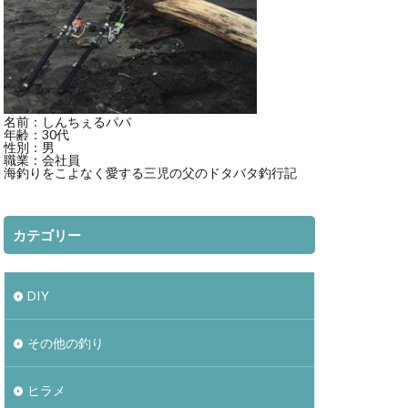
ト
mazume
3000XGM
ディアルーナ
ビーチウォーカー
名前：しんちぇるパパ
ント
ベッキー
年齢：30代
性別：男
職業：会社員
海釣りをこよなく愛する三児の父のドタバタ釣行記
サッカー
ン
ジュース
カテゴリー
スマブラ
DIY
その他の釣り
ヒラメ