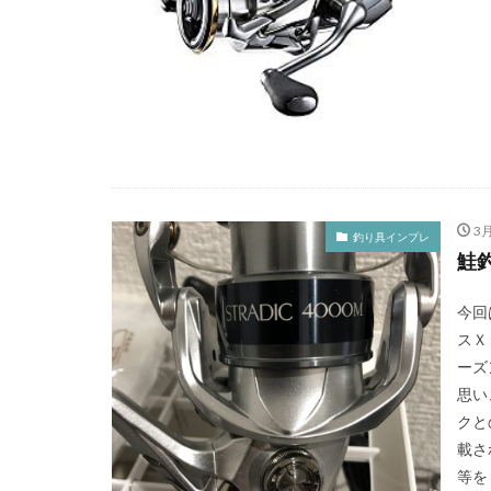
3月
釣り具インプレ
鮭
今回
スＸ
ーズ
思い
クと
載さ
等を 