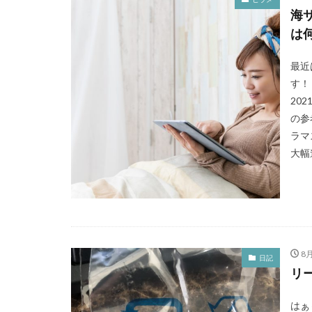
2月
amazon
海
は
NIKON COOLPIX 
アイナメ
カ
最近
ナチュラム
す！
タックル
ビ
20
ポイント
ホ
の参
ラマ
ゴールデンウィー
大幅
サモペン
サ
ジョアジギング
黒マグロ
8月
日記
リ
はぁ