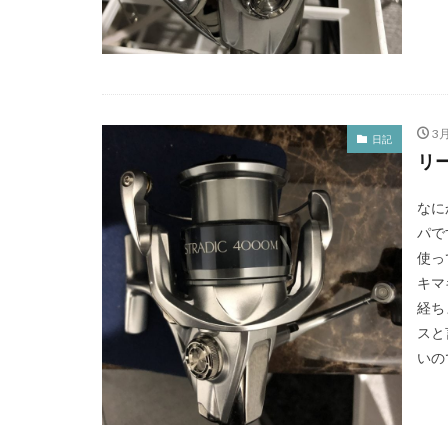
3月
日記
リ
なに
パで
使っ
キマ
経ち
スと
いので