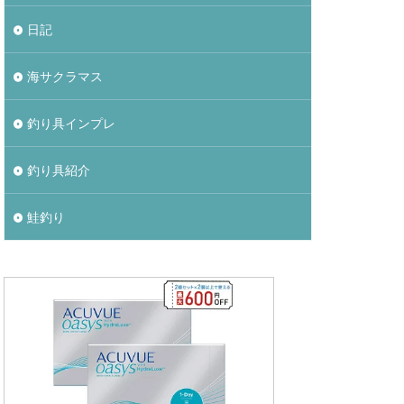
日記
海サクラマス
釣り具インプレ
釣り具紹介
鮭釣り