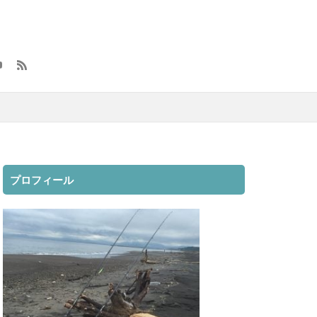
大漁
元号
方付け
メンテナンス
ロッドスタンド
8
レラカムイ
用品
釣具
魔の２月
プロフィール
映画
無料視聴
クラマス
動
車
インプレ
AGS
オススメ
カットバッカー
ック SW
2019