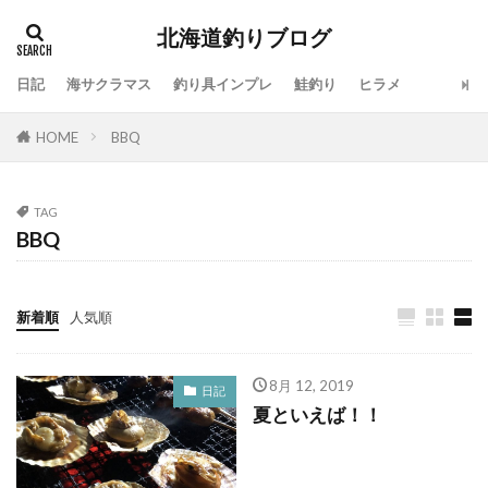
北海道釣りブログ
日記
海サクラマス
釣り具インプレ
鮭釣り
ヒラメ
タグ
HOME
BBQ
100周年
地震
仕事
令和
休み
会社
動画
北海道
噴火湾
大漁
一括査定
大道芸人Taka
子供
島牧
TAG
BBQ
投げ釣り
故障
新ルアー
新元号
方付け
人手不足
ワタリガニ
日本海
リール
メジャークラフト
メタルドライブ
新着順
人気順
メンテナンス
ラーメン
ライン
ラジエーションハウス
ランキング
8月 12, 2019
日記
夏といえば！！
リアルオベーション
ロッドスタンド
リベンジ
リリック
ルアー
ルアーフィッシング