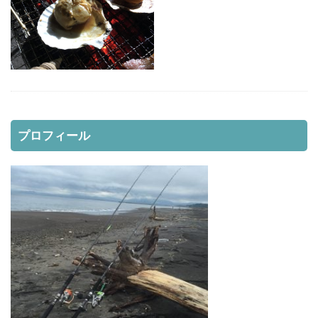
レッドムーンライフジャケット8
レラカムイ
ローストビーフ
ロッド
日本代表
昆布締め
マツカワカレイ
靴
釣り用品
釣具
鈴木斉
錆
防寒
雪かき
青物
風邪
道南
飛びすぎダニエル
魔の２月
鮪ノ岬
鮭男爵
鮭釣り
プロフィール
鱒男爵
鴎島
黒ソイ
釣り
運動会
映画
無料視聴
時化
月9
本田翼
求人
河口規制前
津軽海峡
海アメマス
海サクラマス
熊石漁港
車買取
熱砂
片岡治大
睡眠時間
穴釣り
結婚
荒野行動
車
車中泊
むきポンタラ
マズメ
19ストラディック
オーバーホール
イカ釣り
インプレ
ウィンドリップ