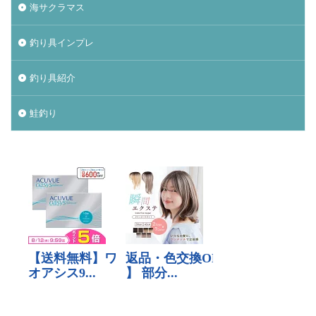
ナチュラム
ニンテンドースイッチ
海サクラマス
ノースサファリ札幌
ノット
パームス
釣り具インプレ
ビーチウォーカー
タックル
ビットコイン
ヒラメ
ヒラメ釣り
フィッシンググローブ
釣り具紹介
プレゼント
ベッキー
ポイント
ホッケ
鮭釣り
タックルインプレ
ダイワ
クイックセット
シマゾイ
ゴールデンウィーク
ゴールデンミーン
サーフロッドスタンド
サーモンバット
サッカー
サモペン
サモメタ
ジグパラサーフ
シマノ
タイドミノーランス
ジャクソン
ジュース
ジョアジギング
シルバーウィーク
ストリンガー
スナップ
スピンビームＴＧ
スマブラ
黒マグロ