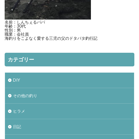
ヴェルファイア
エゾメバル
エンドウクラフト
オーバーゼアーAGS
オススメ
アディダス
おそろい
オフショア
お盆
お菓子
名前：しんちぇるパパ
年齢：30代
性別：男
カーディフ
ガイド
カットバッカー
職業：会社員
海釣りをこよなく愛する三児の父のドタバタ釣行記
カップラーメン
アミピュア
アスリート12SSP
カレイ
DIY
カテゴリー
20 ストラディック SW
2019
2月
amazon
BBQ
ＤＡＩＷＡ
DIALUNA XR S1006M
DUO
アスリート
DIY
mazume
NIKON COOLPIX B700
ＰＥライン
その他の釣り
Shimano
Stella
STRADIC
STRADIC C3000XGM
アイナメ
ヒラメ
カメラを止めるな！
キャスト
ホッケ釣り
日記
ハモ釣り
チカ釣り
ディアルーナ